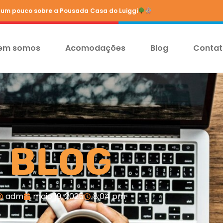
um pouco sobre a Pousada Casa do Luiggi
em somos
Acomodações
Blog
Conta
Blog
adm
maio 19, 2025
8:04 pm