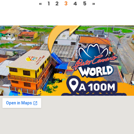
«
1
2
3
4
5
»