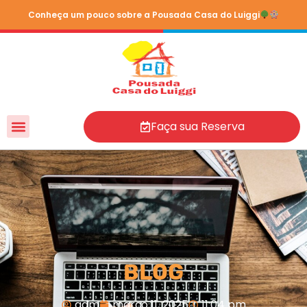
Conheça um pouco sobre a Pousada Casa do Luiggi
Faça sua Reserva
Blog
adm
março 11, 2025
11:04 pm